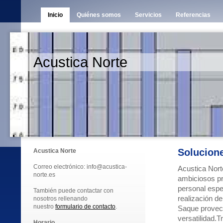
Inicio
Quiénes somos
Servicios
Referencias
Acustica Norte
Solucione
Acustica Norte
Correo electrónico: info@acustica-
Acustica Nort
norte.es
ambiciosos pr
personal espe
También puede contactar con
realización d
nosotros rellenando
nuestro
formulario de contacto
.
Saque provech
versatilidad.
Horario